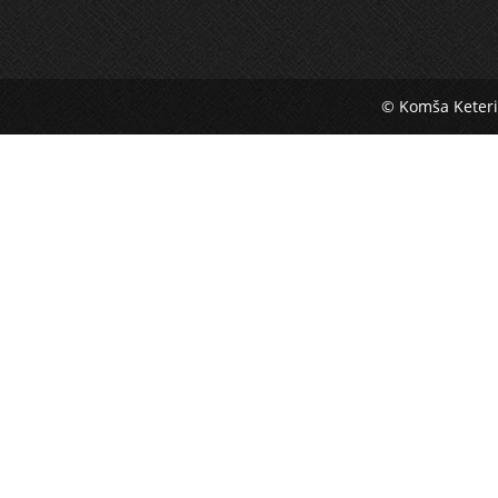
© Komša Keter