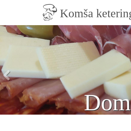
Skip to main content
Komša keterin
Mix peciv
Kokte
Doma
Ro
na ta
pro