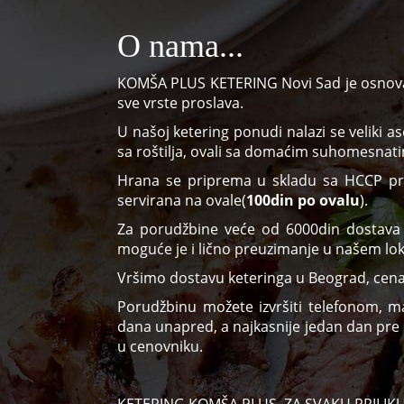
O nama...
KOMŠA PLUS KETERING Novi Sad je osnova
sve vrste proslava.
U našoj ketering ponudi nalazi se veliki 
sa roštilja, ovali sa domaćim suhomesnatim
Hrana se priprema u skladu sa HCCP pr
servirana na ovale(
100din po ovalu
).
Za porudžbine veće od 6000din dostava n
moguće je i lično preuzimanje u našem lok
Vršimo dostavu keteringa u Beograd, cena
Porudžbinu možete izvršiti telefonom, mai
dana unapred, a najkasnije jedan dan pre 
u cenovniku.