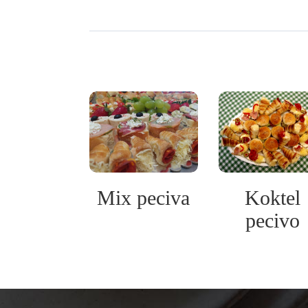
deko
Mix peciva
Koktel
pecivo