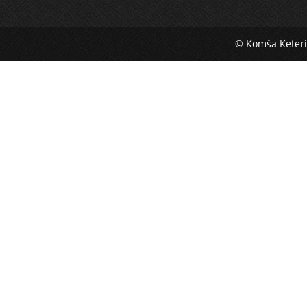
© Komša Keter