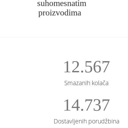
suhomesnatim
proizvodima
12.567
Smazanih kolača
14.737
Dostavljenih porudžbina